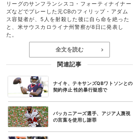
リーグのサンフランシスコ・フォーティナイナー
ズなどでプレーした元CBのフィリップ・アダム
ス容疑者が、5人を射殺した後に自ら命を絶った
と、米サウスカロライナ州警察が8日に発表し
た。
全文を読む
>
関連記事
ナイキ、テキサンズQBワトソンとの
契約停止 性的暴行疑惑で
バッカニアーズ選手、アジア人蔑視
の言葉を使用し謝罪