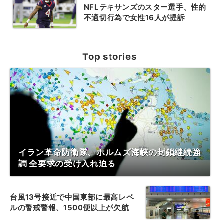
NFLテキサンズのスター選手、性的
不適切行為で女性16人が提訴
Top stories
イラン革命防衛隊、ホルムズ海峡の封鎖継続強
調 全要求の受け入れ迫る
台風13号接近で中国東部に最高レベ
ルの警戒警報、1500便以上が欠航