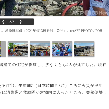
❮
3/8
❯
提供（2021年4月3日撮影、公開）。(c)AFP PHOTO / POH
、3階建ての住宅が倒壊し、少なくとも4人が死亡した。現在
る住宅。午前6時（日本時間同8時）ごろに火災が発生
ろに消防隊と救助隊が建物内に入ったところ、突然倒壊し