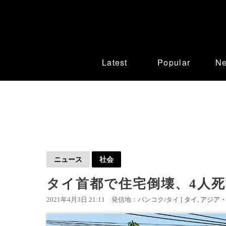
Latest
Popular
N
ニュース
社会
タイ首都で住宅倒壊、4人死
2021年4月3日 21:11
発信地：バンコク/タイ [
タイ
アジア