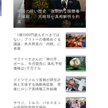
韓国の暗い歴史「強制的な国際養
子縁組」、大統領が真相解明を約
束
「1個3000円超もすべきでは
ない」ブリトーの価格めぐる
議論、米共和党の「内戦」に
発展
マラドーナさんの「神の手」
ボール、今月競売に 落札予想
価格は1千万ドル
ドイツでメルツ首相が辞任計
画と主張する偽動画拡散、背
後にロシア系情報工作組織
サウジ、トルコ、パキスタン
が共同防衛協定締結