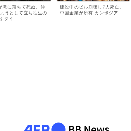
が滝に落ちて死ぬ、仲
建設中のビル崩壊し7人死亡、
ようとして立ち往生の
中国企業が所有 カンボジア
出 タイ