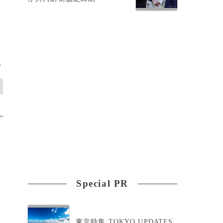
い
>
Special PR
東京特集:TOKYO UPDATES