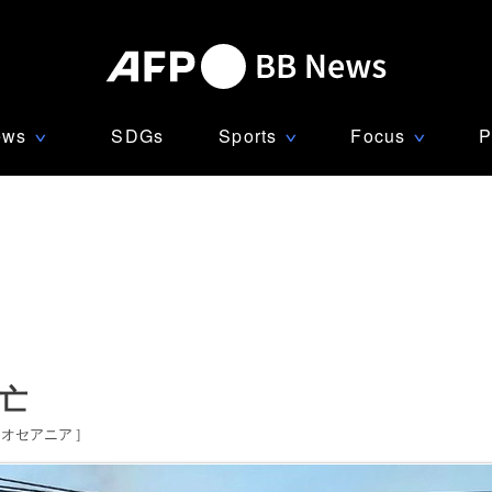
ews
SDGs
Sports
Focus
P
∨
∨
∨
亡
・オセアニア
]