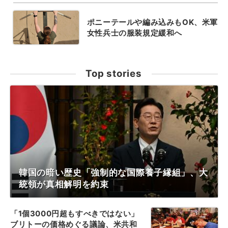
ポニーテールや編み込みもOK、米軍
女性兵士の服装規定緩和へ
Top stories
韓国の暗い歴史「強制的な国際養子縁組」、大
統領が真相解明を約束
「1個3000円超もすべきではない」
ブリトーの価格めぐる議論、米共和