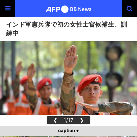
インド軍憲兵隊で初の女性士官候補生、訓
練中
❮
1/17
❯
caption +