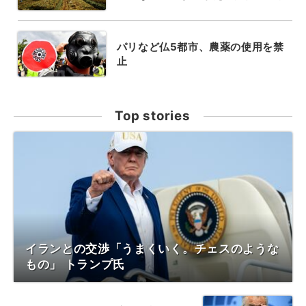
パリなど仏5都市、農薬の使用を禁
止
Top stories
イランとの交渉「うまくいく。チェスのような
もの」 トランプ氏