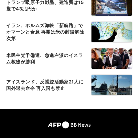
トランプ級原子力戦艦、建造費は15
隻で43兆円か
イラン、ホルムズ海峡「新航路」で
オマーンと合意 再開は米の封鎖解除
次第
米民主党予備選、急進左派のイスラ
ム教徒が勝利
アイスランド、反捕鯨活動家21人に
国外退去命令 再入国も禁止