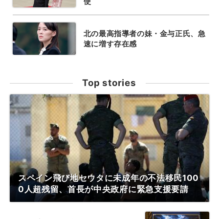
使
北の最高指導者の妹・金与正氏、急
速に増す存在感
Top stories
スペイン飛び地セウタに未成年の不法移民100
0人超残留、首長が中央政府に緊急支援要請