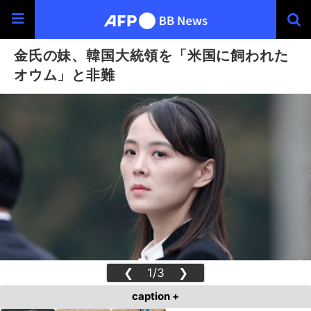
金氏の妹、韓国大統領を「米国に飼われた
オウム」と非難
❮
1/3
❯
caption +