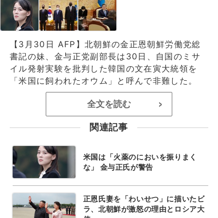
【3月30日 AFP】北朝鮮の金正恩朝鮮労働党総
書記の妹、金与正党副部長は30日、自国のミサ
イル発射実験を批判した韓国の文在寅大統領を
「米国に飼われたオウム」と呼んで非難した。
全文を読む
>
関連記事
米国は「火薬のにおいを振りまく
な」 金与正氏が警告
正恩氏妻を「わいせつ」に描いたビ
ラ、北朝鮮が激怒の理由とロシア大