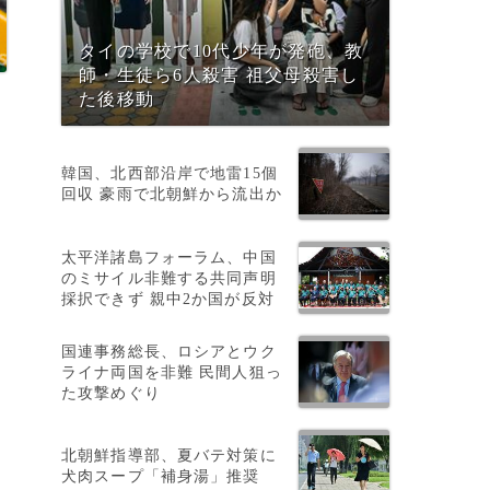
タイの学校で10代少年が発砲、教
師・生徒ら6人殺害 祖父母殺害し
た後移動
韓国、北西部沿岸で地雷15個
回収 豪雨で北朝鮮から流出か
太平洋諸島フォーラム、中国
のミサイル非難する共同声明
）
採択できず 親中2か国が反対
と
国連事務総長、ロシアとウク
ライナ両国を非難 民間人狙っ
た攻撃めぐり
北朝鮮指導部、夏バテ対策に
犬肉スープ「補身湯」推奨