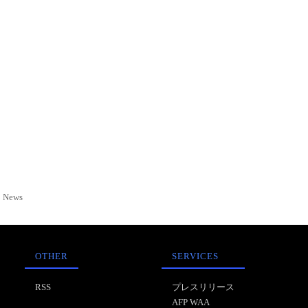
News
OTHER
SERVICES
RSS
プレスリリース
AFP WAA