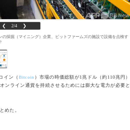
❮
2/4
❯
ンの採掘（マイニング）企業、ビットファームズの施設で設備を点検す
P
トコイン（
）市場の時価総額が1兆ドル（約110兆円
Bitcoin
のオンライン通貨を持続させるためには膨大な電力が必要
とめた。