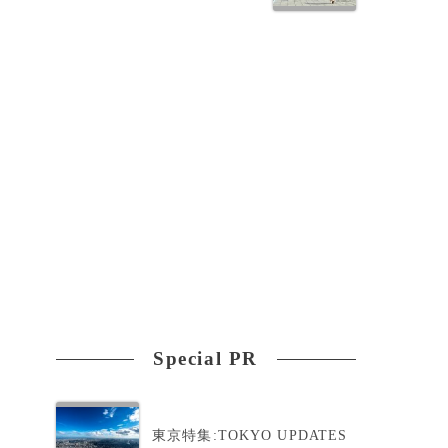
Special PR
の
東京特集:TOKYO UPDATES