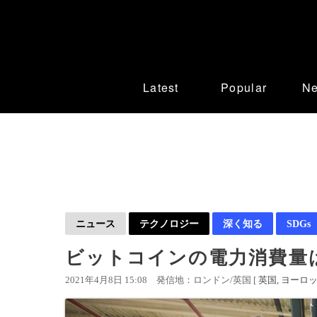
Latest
Popular
N
ニュース
テクノロジー
深く知る
SDGs
ビットコインの電力消費量は
2021年4月8日 15:08
発信地：ロンドン/英国 [
英国
ヨーロ