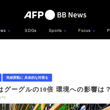
ews
SDGs
Sports
Focus
P
∨
∨
∨
気候変動に 具体的な対策を
グーグルの10倍 環境への影響は
ッパ
]