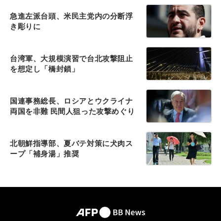
急進左派台頭、米民主党内の分断浮
き彫りに
台湾軍、大規模演習で台北攻撃阻止
を想定し「橋封鎖」
国連事務総長、ロシアとウクライナ
両国を非難 民間人狙った攻撃めぐり
北朝鮮指導部、夏バテ対策に犬肉ス
ープ「補身湯」推奨