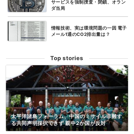
サービスを強制捜査・閉鎖、オラン
ダ当局
情報技術、実は環境問題の一因 電子
メール1通のCO2排出量は？
Top stories
太平洋諸島フォーラム、中国のミサイル非難す
る共同声明採択できず 親中2か国が反対