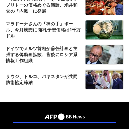
ブリトーの価格めぐる議論、米共和
党の「内戦」に発展
マラドーナさんの「神の手」ボー
ル、今月競売に 落札予想価格は1千万
ドル
ドイツでメルツ首相が辞任計画と主
張する偽動画拡散、背後にロシア系
情報工作組織
サウジ、トルコ、パキスタンが共同
防衛協定締結