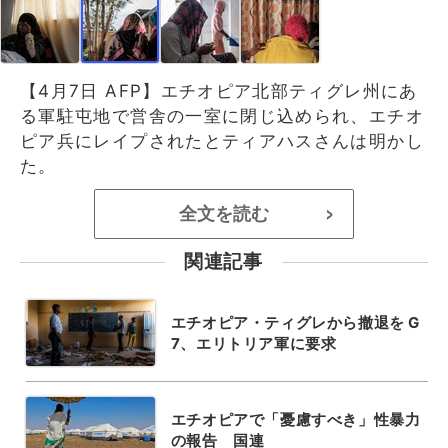
【4月7日 AFP】エチオピア北部ティグレ州にあ
る軍駐屯地で営舎の一室に閉じ込められ、エチオ
ピア兵にレイプされたとティアハスさんは明かし
た。
全文を読む
>
関連記事
エチオピア・ティグレから撤退を G
7、エリトリア軍に要求
エチオピアで「憂慮すべき」性暴力
の報告 国連