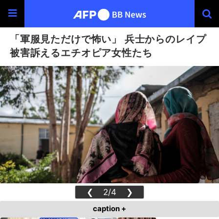
「軍服見ただけで怖い」 兵士からのレイプ
被害訴えるエチオピア女性たち
❮
2/4
❯
caption +