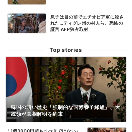
息子は目の前でエチオピア軍に殺さ
れた…ティグレ州の村人ら、恐怖の
証言 AFP独占取材
Top stories
韓国の暗い歴史「強制的な国際養子縁組」、大
統領が真相解明を約束
「1個3000円超もすべきではない」