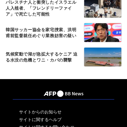
パレスチナ人と衝突したイスラエル
人入植者、「フレンドリーファイ
ア」で死亡した可能性
韓国サッカー協会を家宅捜索、洪明
甫前監督就任めぐり業務妨害の疑い
気候変動で湖が急拡大するケニア 迫
る水没の危機とワニ・カバの襲撃
サイトからのお知らせ
サイトに関するヘルプ