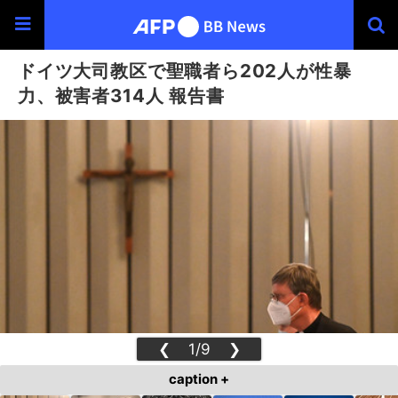
ドイツ大司教区で聖職者ら202人が性暴
力、被害者314人 報告書
❮
1/9
❯
caption +