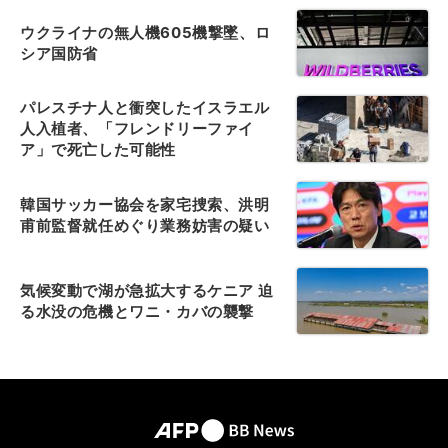
ウクライナの無人機605機撃墜、ロ
シア国防省
パレスチナ人と衝突したイスラエル
人入植者、「フレンドリーファイ
ア」で死亡した可能性
韓国サッカー協会を家宅捜索、洪明
甫前監督就任めぐり業務妨害の疑い
気候変動で湖が急拡大するケニア 迫
る水没の危機とワニ・カバの襲撃