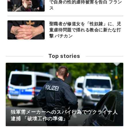
で自身の性的虐待被害を告白 フラン
ス
聖職者が修道女を「性奴隷」に、児
童虐待問題で揺れる教会に新たな打
撃 バチカン
Top stories
独軍需メーカーへのスパイ行為でウクライナ人
逮捕 「破壊工作の準備」