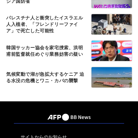
シア国防省
パレスチナ人と衝突したイスラエル
人入植者、「フレンドリーファイ
ア」で死亡した可能性
韓国サッカー協会を家宅捜索、洪明
甫前監督就任めぐり業務妨害の疑い
気候変動で湖が急拡大するケニア 迫
る水没の危機とワニ・カバの襲撃
サイトからのお知らせ