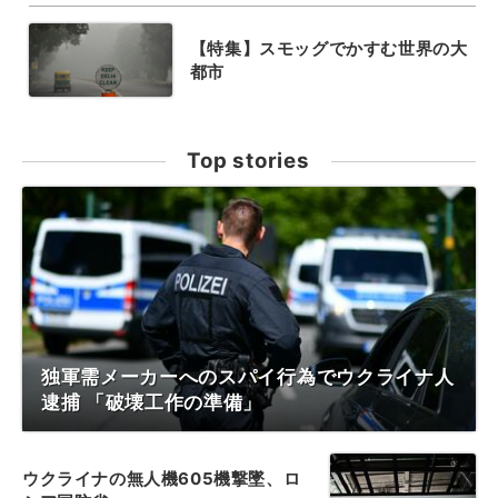
【特集】スモッグでかすむ世界の大
都市
Top stories
独軍需メーカーへのスパイ行為でウクライナ人
逮捕 「破壊工作の準備」
ウクライナの無人機605機撃墜、ロ