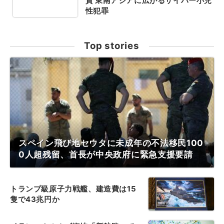
貨 東南アジアに広がるサイバー小児
性犯罪
Top stories
スペイン飛び地セウタに未成年の不法移民100
0人超残留、首長が中央政府に緊急支援要請
トランプ級原子力戦艦、建造費は15
隻で43兆円か