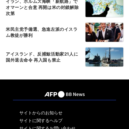
イラン、ホルムズ海峡「新航路」で
オマーンと合意 再開は米の封鎖解除
次第
米民主党予備選、急進左派のイスラ
ム教徒が勝利
アイスランド、反捕鯨活動家21人に
国外退去命令 再入国も禁止
サイトからのお知らせ
サイトに関するヘルプ
サイトに関するお問い合わせ