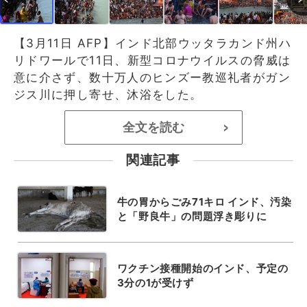
【3月11日 AFP】インド北部ウッタラカンド州ハ
リドワールで11日、新型コロナウイルスの脅威は
意に介さず、数十万人のヒンズー教巡礼者がガン
ジス川に押し寄せ、沐浴をした。
全文を読む
>
関連記事
牛の胃からごみ71キロ インド、汚染
と「野良牛」の問題浮き彫りに
ワクチン接種開始のインド、予定の
3分の1が受けず