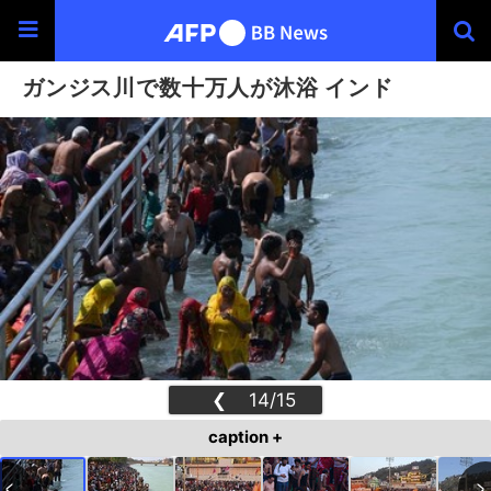
ガンジス川で数十万人が沐浴 インド
❮
14/15
❯
caption +