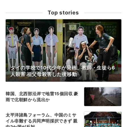
Top stories
タイの学校で10代少年が発砲、教師・生徒ら6
人殺害 祖父母殺害した後移動
韓国、北西部沿岸で地雷15個回収 豪
雨で北朝鮮から流出か
太平洋諸島フォーラム、中国のミサ
イル非難する共同声明採択できず 親
中2か国が反対