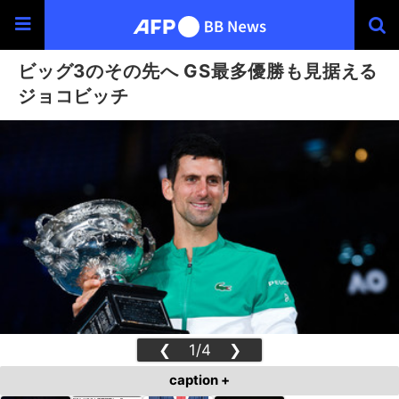
ビッグ3のその先へ GS最多優勝も見据える
ジョコビッチ
❮
1/4
❯
caption +