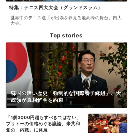
特集：テニス四大大会（グランドスラム）
世界中のテニス選手が出場を夢見る最高峰の舞台、四大
大会。
Top stories
韓国の暗い歴史「強制的な国際養子縁組」、大
統領が真相解明を約束
「1個3000円超もすべきではない」
ブリトーの価格めぐる議論、米共和
党の「内戦」に発展