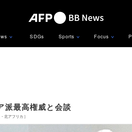
ews
SDGs
Sports
Focus
P
∨
∨
∨
ア派最高権威と会談
東・北アフリカ
]