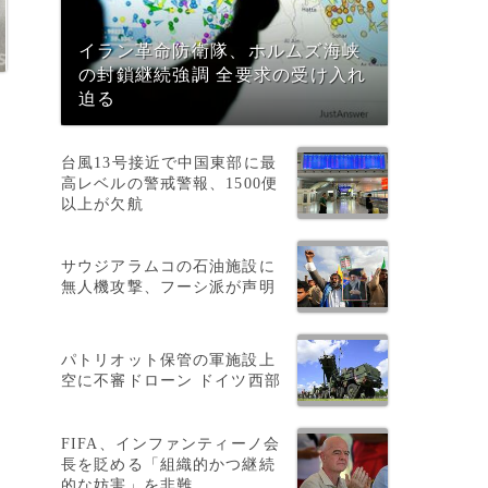
イラン革命防衛隊、ホルムズ海峡
の封鎖継続強調 全要求の受け入れ
迫る
台風13号接近で中国東部に最
高レベルの警戒警報、1500便
以上が欠航
サウジアラムコの石油施設に
無人機攻撃、フーシ派が声明
パトリオット保管の軍施設上
空に不審ドローン ドイツ西部
FIFA、インファンティーノ会
長を貶める「組織的かつ継続
的な妨害」を非難