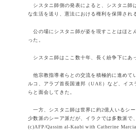
シスタニ師側の発表によると、シスタニ師は
な生活を送り、憲法における権利を保障され
公の場にシスタニ師が姿を現すことはほとん
った。
シスタニ師はここ数十年、長く紛争下にあっ
他宗教指導者らとの交流を積極的に進めてい
ルコ、アラブ首長国連邦（UAE）など、イス
らと面会してきた。
一方、シスタニ師は世界に約2億人いるシー
少数派のシーア派だが、イラクでは多数派で
(c)AFP/Qassim al-Kaabi with Catherine Marci