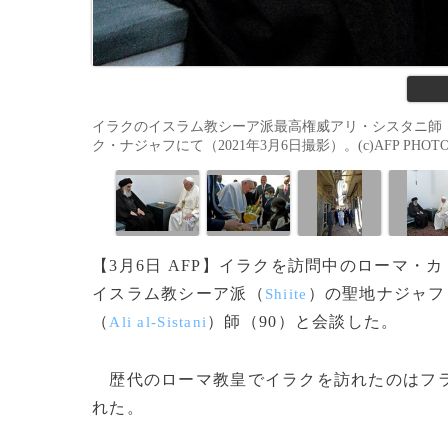
イラクのイスラム教シーア派最高権威アリ・シスタニ師
ク・ナジャフにて（2021年3月6日撮影）。(c)AFP PHOTO / HO 
【3月6日 AFP】イラクを訪問中のローマ・
イスラム教シーア派（
）の聖地ナジャフ
Shiite
（
）師（90）と会談した。
Ali al-Sistani
歴代のローマ教皇でイラクを訪れたのはフラ
れた。