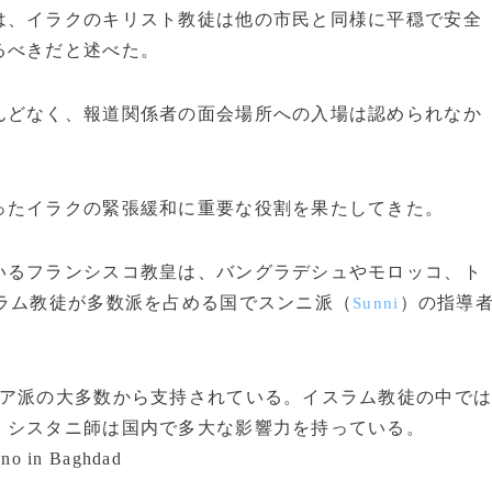
、イラクのキリスト教徒は他の市民と同様に平穏で安全
るべきだと述べた。
どなく、報道関係者の面会場所への入場は認められなか
たイラクの緊張緩和に重要な役割を果たしてきた。
るフランシスコ教皇は、バングラデシュやモロッコ、ト
ラム教徒が多数派を占める国でスンニ派（
）の指導
Sunni
ア派の大多数から支持されている。イスラム教徒の中で
、シスタニ師は国内で多大な影響力を持っている。
ano in Baghdad