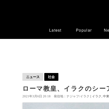
Latest
Popular
N
ニュース
社会
ローマ教皇、イラクのシー
2021年3月6日 20:18
発信地：ナジャフ/イラク [
イラク
中