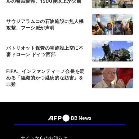
ルの警戒警報、1500便以上が欠航
サウジアラムコの石油施設に無人機
攻撃、フーシ派が声明
パトリオット保管の軍施設上空に不
審ドローン ドイツ西部
FIFA、インファンティーノ会長を貶
める「組織的かつ継続的な妨害」を
非難
サイトからのお知らせ