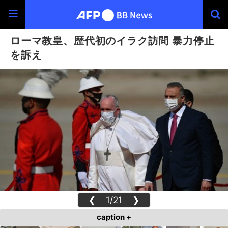
ローマ教皇、歴代初のイラク訪問 暴力停止
を訴え
❮
1/21
❯
caption +