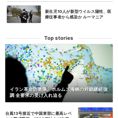
新生児10人が新型ウイルス陽性、医
療従事者から感染か ルーマニア
Top stories
イラン革命防衛隊、ホルムズ海峡の封鎖継続強
調 全要求の受け入れ迫る
台風13号接近で中国東部に最高レベ