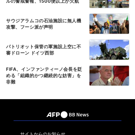
ルの警戒警報、1500便以上が欠航
サウジアラムコの石油施設に無人機
攻撃、フーシ派が声明
パトリオット保管の軍施設上空に不
審ドローン ドイツ西部
FIFA、インファンティーノ会長を貶
める「組織的かつ継続的な妨害」を
非難
サイトからのお知らせ