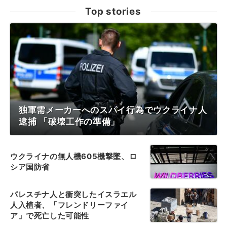
Top stories
独軍需メーカーへのスパイ行為でウクライナ人
逮捕 「破壊工作の準備」
ウクライナの無人機605機撃墜、ロ
シア国防省
パレスチナ人と衝突したイスラエル
人入植者、「フレンドリーファイ
ア」で死亡した可能性