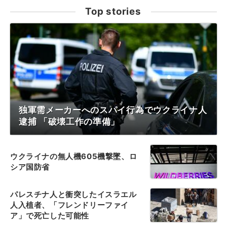
Top stories
独軍需メーカーへのスパイ行為でウクライナ人
逮捕 「破壊工作の準備」
ウクライナの無人機605機撃墜、ロ
シア国防省
パレスチナ人と衝突したイスラエル
人入植者、「フレンドリーファイ
ア」で死亡した可能性