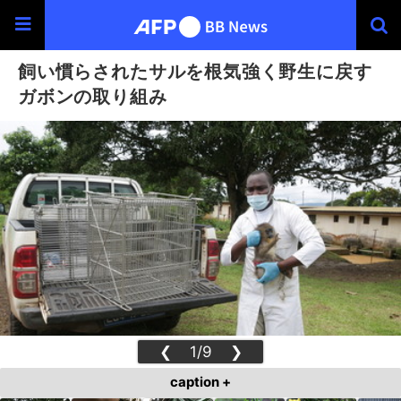
飼い慣らされたサルを根気強く野生に戻す
ガボンの取り組み
❮
1/9
❯
caption +