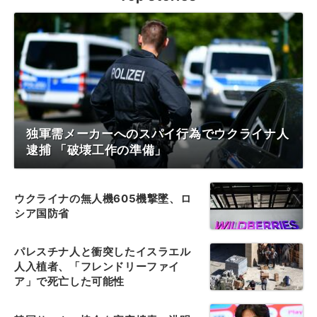
独軍需メーカーへのスパイ行為でウクライナ人
逮捕 「破壊工作の準備」
ウクライナの無人機605機撃墜、ロ
シア国防省
パレスチナ人と衝突したイスラエル
人入植者、「フレンドリーファイ
ア」で死亡した可能性