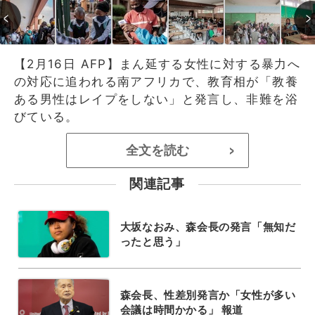
【2月16日 AFP】まん延する女性に対する暴力へ
の対応に追われる南アフリカで、教育相が「教養
ある男性はレイプをしない」と発言し、非難を浴
びている。
全文を読む
>
関連記事
大坂なおみ、森会長の発言「無知だ
ったと思う」
森会長、性差別発言か「女性が多い
会議は時間かかる」 報道