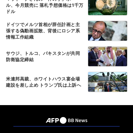
ル、今月競売に 落札予想価格は1千万
ドル
ドイツでメルツ首相が辞任計画と主
張する偽動画拡散、背後にロシア系
情報工作組織
サウジ、トルコ、パキスタンが共同
防衛協定締結
米連邦高裁、ホワイトハウス宴会場
建設を差し止め トランプ氏は上訴へ