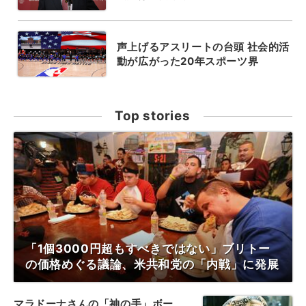
声上げるアスリートの台頭 社会的活
動が広がった20年スポーツ界
Top stories
「1個3000円超もすべきではない」ブリトー
の価格めぐる議論、米共和党の「内戦」に発展
マラドーナさんの「神の手」ボー