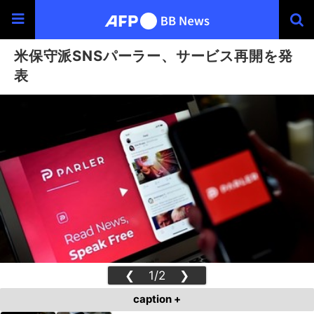
米保守派SNSパーラー、サービス再開を発
表
❮
1/2
❯
caption +