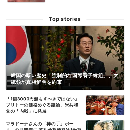
Top stories
韓国の暗い歴史「強制的な国際養子縁組」、大
統領が真相解明を約束
「1個3000円超もすべきではない」
ブリトーの価格めぐる議論、米共和
党の「内戦」に発展
マラドーナさんの「神の手」ボー
ル、今月競売に 落札予想価格は1千万