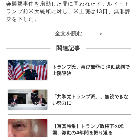
会襲撃事件を扇動した罪に問われたドナルド・ト
ランプ前米大統領に対し、米上院は13日、無罪評
決を下した。
全文を読む
>
関連記事
トランプ氏、再び無罪に 弾劾裁判で
上院評決
「共和党トランプ派」、無視できな
い勢力に
【写真特集】トランプ政権下の米
国、激動の4年間を振り返る