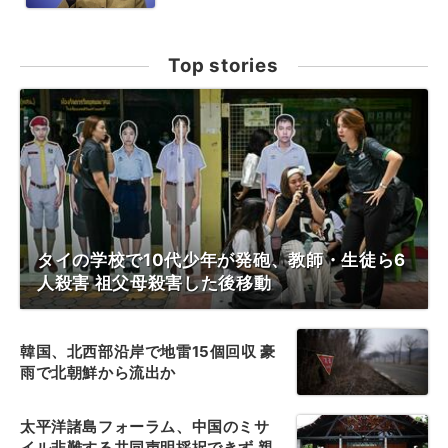
Top stories
タイの学校で10代少年が発砲、教師・生徒ら6
人殺害 祖父母殺害した後移動
韓国、北西部沿岸で地雷15個回収 豪
雨で北朝鮮から流出か
太平洋諸島フォーラム、中国のミサ
イル非難する共同声明採択できず 親