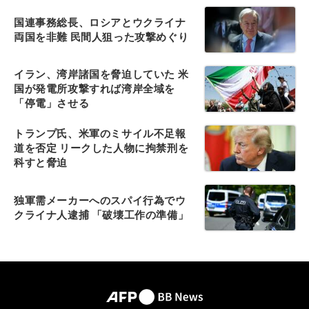
国連事務総長、ロシアとウクライナ
両国を非難 民間人狙った攻撃めぐり
イラン、湾岸諸国を脅迫していた 米
国が発電所攻撃すれば湾岸全域を
「停電」させる
トランプ氏、米軍のミサイル不足報
道を否定 リークした人物に拘禁刑を
科すと脅迫
独軍需メーカーへのスパイ行為でウ
クライナ人逮捕 「破壊工作の準備」