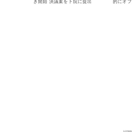
き開始 決議案を下院に提出
的にオフ
AFP