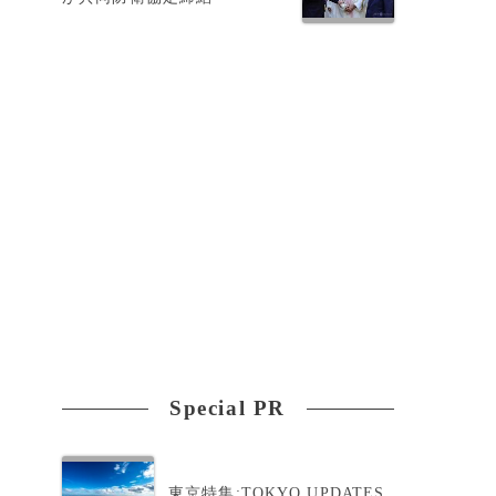
Special PR
東京特集:TOKYO UPDATES