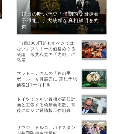
韓国の暗い歴史「強制的な国際養
子縁組」、大統領が真相解明を約
束
「1個3000円超もすべきでは
ない」ブリトーの価格めぐる
議論、米共和党の「内戦」に
発展
マラドーナさんの「神の手」
ボール、今月競売に 落札予想
さ
価格は1千万ドル
ドイツでメルツ首相が辞任計
画と主張する偽動画拡散、背
後にロシア系情報工作組織
サウジ、トルコ、パキスタン
が共同防衛協定締結