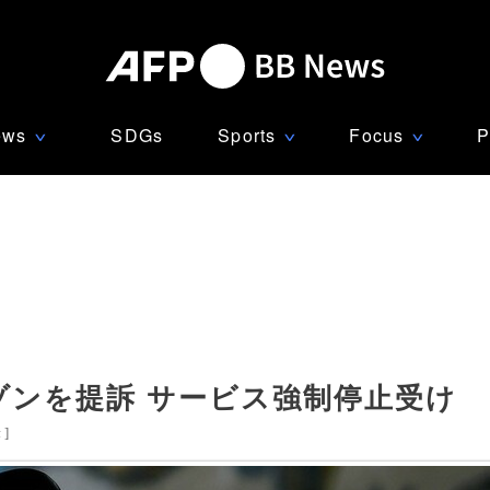
ews
SDGs
Sports
Focus
P
∨
∨
∨
ゾンを提訴 サービス強制停止受け
米
]