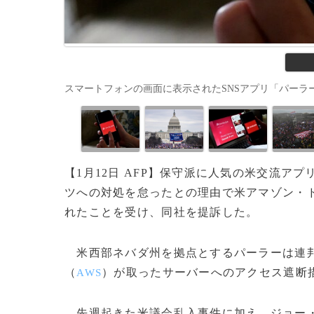
スマートフォンの画面に表示されたSNSアプリ「パーラー」のロゴ（2
【1月12日 AFP】保守派に人気の米交流ア
ツへの対処を怠ったとの理由で米アマゾン・
れたことを受け、同社を提訴した。
米西部ネバダ州を拠点とするパーラーは連邦
（
）が取ったサーバーへのアクセス遮断
AWS
先週起きた米議会乱入事件に加え、ジョー