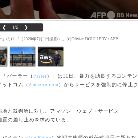
❮
1/6
❯
020年7月1日撮影）。(c)Olivier DOULIERY / AFP
プリ「パーラー（
）」は11日、暴力を助長するコンテン
Parler
ドットコム（
）からサービスを強制的に停止
Amazon.com
地方裁判所に対し、アマゾン・ウェブ・サービス
措置の差し止めを求めている。
・バイデン（
）次期大統領の就任式当日に新たな
Joe Biden