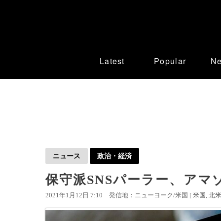
Latest
Popular
N
ニュース
政治・経済
保守派SNSパーラー、アマ
2021年1月12日 7:10
発信地：ニューヨーク/米国 [
米国
北