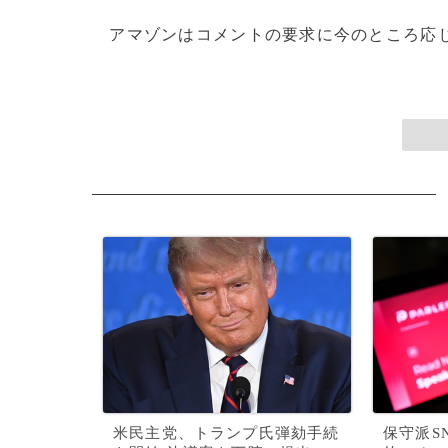
アマゾンはコメントの要求に今のところ応じていない。(
米民主党、トランプ氏弾劾手続
保守派S