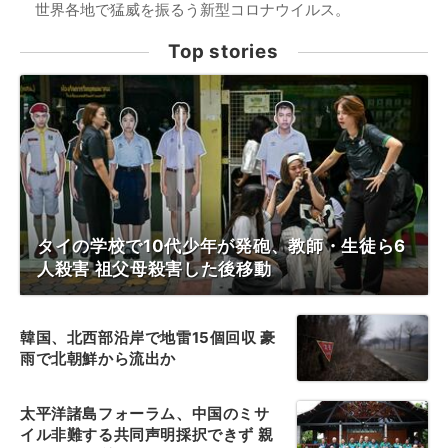
世界各地で猛威を振るう新型コロナウイルス。
Top stories
タイの学校で10代少年が発砲、教師・生徒ら6
人殺害 祖父母殺害した後移動
韓国、北西部沿岸で地雷15個回収 豪
雨で北朝鮮から流出か
太平洋諸島フォーラム、中国のミサ
イル非難する共同声明採択できず 親