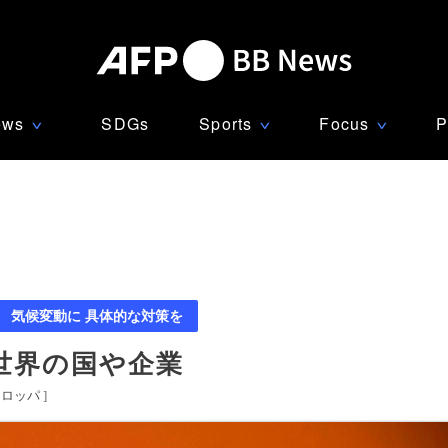
ews
SDGs
Sports
Focus
P
∨
∨
∨
気候変動に 具体的な対策を
世界の国や企業
ーロッパ
]