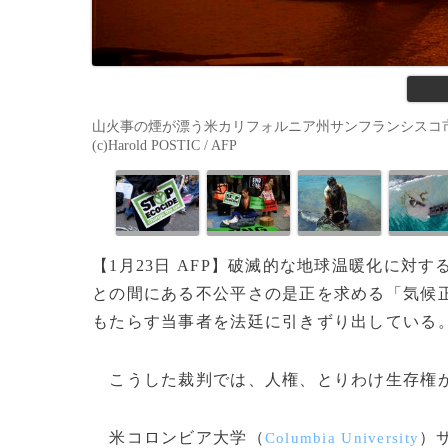
山火事の煙が漂う米カリフォルニア州サンフランシスコ市
(c)Harold POSTIC / AFP
【1月23日 AFP】破滅的な地球温暖化に
との間にある不公平さの是正を求める「気候
もたらす当事者を法廷に引きずり出している
こうした裁判では、人権、とりわけ生存権
米コロンビア大学（
）
Columbia University