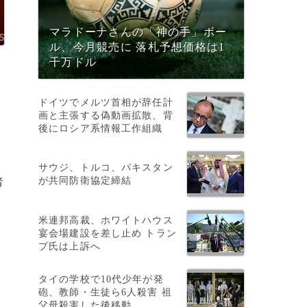
マラドーナさんの「神の手」ボー
ル、今月競売に 落札予想価格は1
千万ドル
ドイツでメルツ首相が辞任計
画と主張する偽動画拡散、背
後にロシア系情報工作組織
サウジ、トルコ、パキスタン
が共同防衛協定締結
者
米連邦高裁、ホワイトハウス
宴会場建設を差し止め トラン
プ氏は上訴へ
タイの学校で10代少年が発
砲、教師・生徒ら6人殺害 祖
父母殺害した後移動