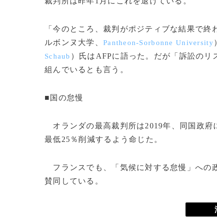
裁判所は昨年1月にこれを退けている。
「今のところ、裁判がポジティブな結果で終
ルボンヌ大学、
Pantheon-Sorbonne University
）氏はAFPに語った。だが「訴訟の
Schaub
組んでいるとも言う。
■国の怠慢
オランダの最高裁判所は2019年、同国政府に
最低25％削減するよう命じた。
フランスでも、「気候に対する怠慢」への政
賛同している。