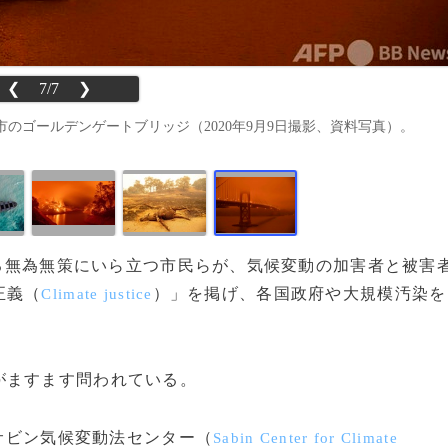
❮
7/7
❯
のゴールデンゲートブリッジ（2020年9月9日撮影、資料写真）。
対する無為無策にいら立つ市民らが、気候変動の加害者と被害
正義（
）」を掲げ、各国政府や大規模汚染を
Climate justice
。
がますます問われている。
サビン気候変動法センター（
Sabin Center for Climate