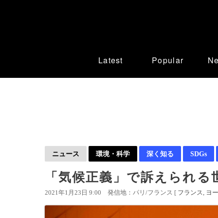
Latest
Popular
N
ニュース
環境・科学
深く知る
SDGs
「気候正義」で訴えられる
2021年1月23日 9:00
発信地：パリ/フランス [
フランス
ヨ