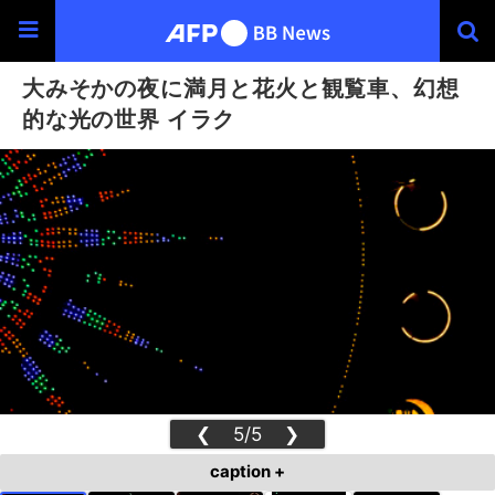
大みそかの夜に満月と花火と観覧車、幻想
的な光の世界 イラク
❮
5/5
❯
caption +