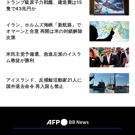
トランプ級原子力戦艦、建造費は15
隻で43兆円か
イラン、ホルムズ海峡「新航路」で
オマーンと合意 再開は米の封鎖解除
次第
米民主党予備選、急進左派のイスラ
ム教徒が勝利
アイスランド、反捕鯨活動家21人に
国外退去命令 再入国も禁止