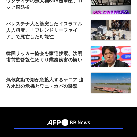
ウクライナの無人機605機撃墜、ロ
シア国防省
パレスチナ人と衝突したイスラエル
人入植者、「フレンドリーファイ
ア」で死亡した可能性
韓国サッカー協会を家宅捜索、洪明
甫前監督就任めぐり業務妨害の疑い
気候変動で湖が急拡大するケニア 迫
る水没の危機とワニ・カバの襲撃