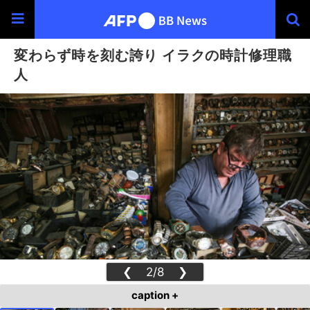
変わらず時を刻む誇り イラクの時計修理職
人
❮
2/8
❯
caption +