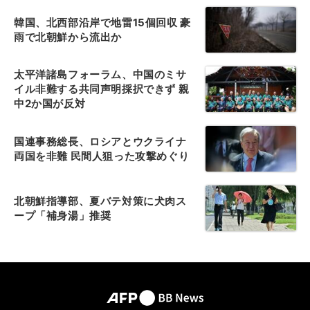
韓国、北西部沿岸で地雷15個回収 豪
雨で北朝鮮から流出か
太平洋諸島フォーラム、中国のミサ
イル非難する共同声明採択できず 親
中2か国が反対
国連事務総長、ロシアとウクライナ
両国を非難 民間人狙った攻撃めぐり
北朝鮮指導部、夏バテ対策に犬肉ス
ープ「補身湯」推奨