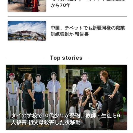
から70年
中国、チベットでも新疆同様の職業
訓練強制か 報告書
Top stories
タイの学校で10代少年が発砲、教師・生徒ら6
人殺害 祖父母殺害した後移動