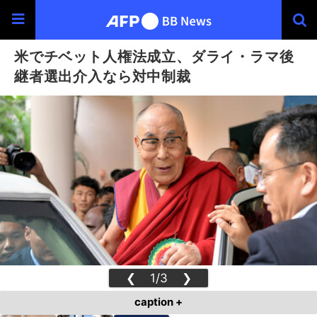
米でチベット人権法成立、ダライ・ラマ後
継者選出介入なら対中制裁
❮
1/3
❯
caption +