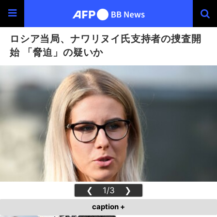
ロシア当局、ナワリヌイ氏支持者の捜査開
始 「脅迫」の疑いか
❮
1/3
❯
caption +