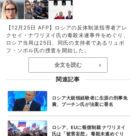
【12月25日 AFP】ロシアの反体制派指導者アレ
クセイ・ナワリヌイ氏の毒殺未遂事件をめぐり、
ロシア当局は25日、同氏の支持者であるリュボ
フ・ソボル氏の捜査を開始した。
全文を読む
>
関連記事
ロシア大統領経験者に生涯の刑事免
責、プーチン氏が法案に署名
ロシア、EUに報復制裁 ナワリヌイ
氏は「被害妄想」 毒殺未遂めぐり