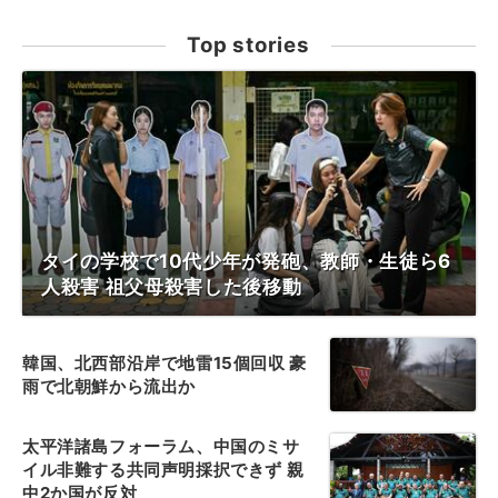
Top stories
タイの学校で10代少年が発砲、教師・生徒ら6
人殺害 祖父母殺害した後移動
韓国、北西部沿岸で地雷15個回収 豪
雨で北朝鮮から流出か
太平洋諸島フォーラム、中国のミサ
イル非難する共同声明採択できず 親
中2か国が反対