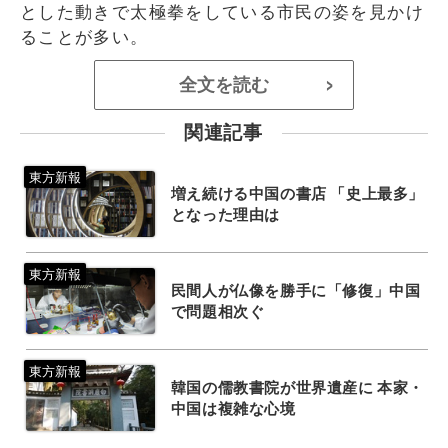
とした動きで太極拳をしている市民の姿を見かけ
ることが多い。
全文を読む
>
関連記事
増え続ける中国の書店 「史上最多」
となった理由は
民間人が仏像を勝手に「修復」中国
で問題相次ぐ
韓国の儒教書院が世界遺産に 本家・
中国は複雑な心境