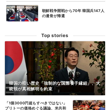
朝鮮戦争開戦から70年 韓国兵147人
の遺骨が帰還
Top stories
韓国の暗い歴史「強制的な国際養子縁組」、大
統領が真相解明を約束
「1個3000円超もすべきではない」
ブリトーの価格めぐる議論、米共和