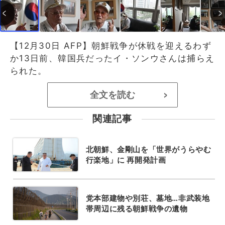
【12月30日 AFP】朝鮮戦争が休戦を迎えるわず
か13日前、韓国兵だったイ・ソンウさんは捕らえ
られた。
全文を読む
>
関連記事
北朝鮮、金剛山を「世界がうらやむ
行楽地」に 再開発計画
党本部建物や別荘、墓地…非武装地
帯周辺に残る朝鮮戦争の遺物