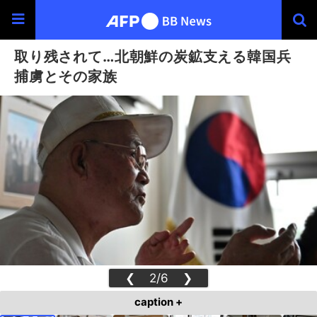
取り残されて…北朝鮮の炭鉱支える韓国兵
捕虜とその家族
❮
2/6
❯
caption +