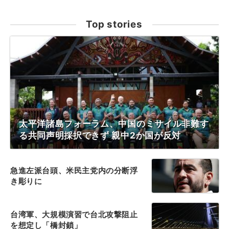
Top stories
太平洋諸島フォーラム、中国のミサイル非難す
る共同声明採択できず 親中2か国が反対
急進左派台頭、米民主党内の分断浮
き彫りに
台湾軍、大規模演習で台北攻撃阻止
を想定し「橋封鎖」