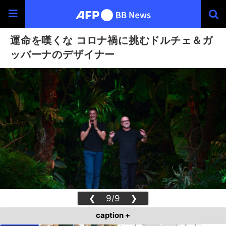
運命を嘆くな コロナ禍に挑むドルチェ＆ガ
ッバーナのデザイナー
❮
9/9
❯
caption +