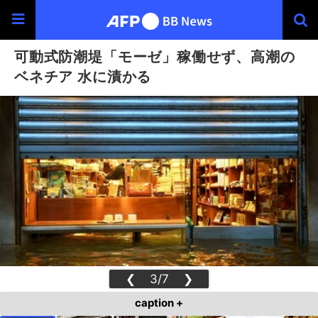
可動式防潮堤「モーゼ」稼働せず、高潮の
ベネチア 水に漬かる
❮
3/7
❯
caption +