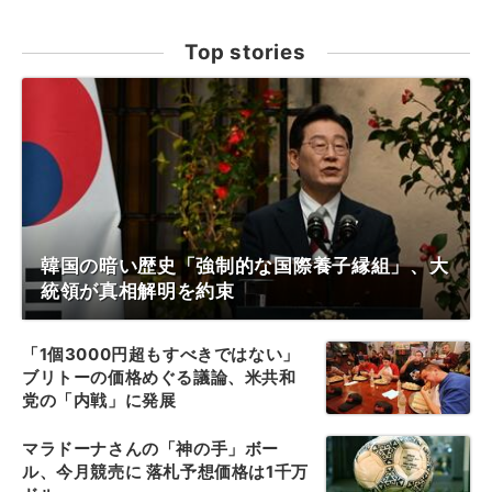
Top stories
韓国の暗い歴史「強制的な国際養子縁組」、大
統領が真相解明を約束
「1個3000円超もすべきではない」
ブリトーの価格めぐる議論、米共和
党の「内戦」に発展
マラドーナさんの「神の手」ボー
ル、今月競売に 落札予想価格は1千万