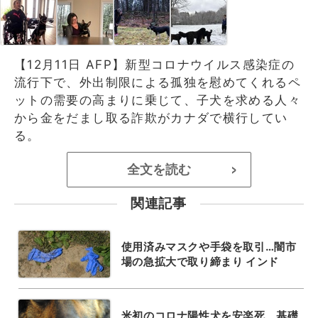
【12月11日 AFP】新型コロナウイルス感染症の
流行下で、外出制限による孤独を慰めてくれるペ
ットの需要の高まりに乗じて、子犬を求める人々
から金をだまし取る詐欺がカナダで横行してい
る。
全文を読む
>
関連記事
使用済みマスクや手袋を取引…闇市
場の急拡大で取り締まり インド
米初のコロナ陽性犬を安楽死、基礎