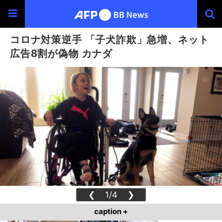
コロナ対策逆手 「子犬詐欺」急増、ネット
広告8割が偽物 カナダ
❮
1/4
❯
caption +