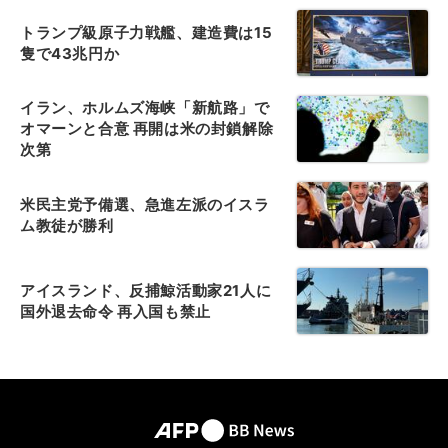
トランプ級原子力戦艦、建造費は15
隻で43兆円か
イラン、ホルムズ海峡「新航路」で
オマーンと合意 再開は米の封鎖解除
次第
米民主党予備選、急進左派のイスラ
ム教徒が勝利
アイスランド、反捕鯨活動家21人に
国外退去命令 再入国も禁止