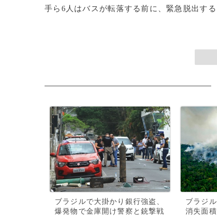
手ら6人はバスが転落する前に、緊急脱出するこ
ブラジルで大掛かり銀行強盗、
ブラジル
爆発物で金庫開け警察と銃撃戦
消失面積