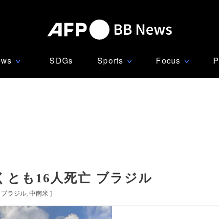
ews
SDGs
Sports
Focus
P
∨
∨
∨
とも16人死亡 ブラジル
[
ブラジル
中南米
]