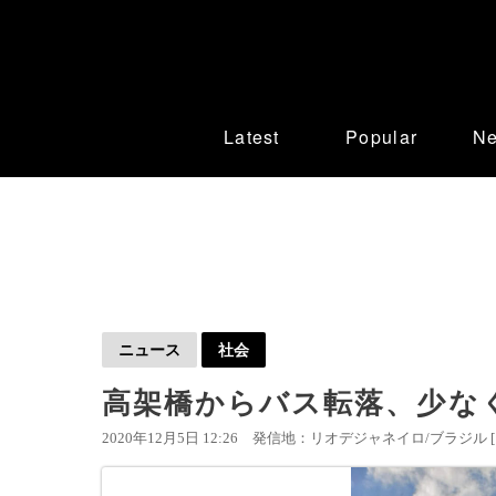
Latest
Popular
N
ニュース
社会
高架橋からバス転落、少なく
2020年12月5日 12:26
発信地：リオデジャネイロ/ブラジル 