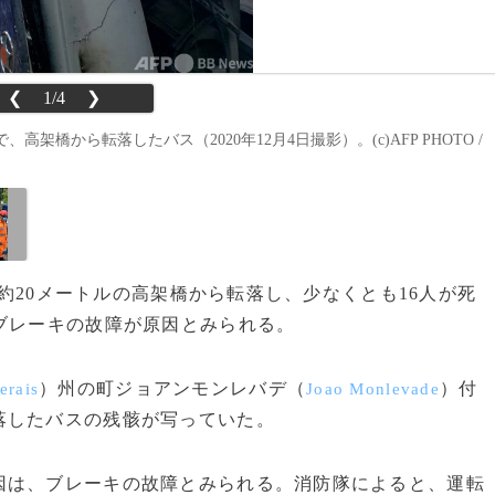
❮
1/4
❯
から転落したバス（2020年12月4日撮影）。(c)AFP PHOTO /
さ約20メートルの高架橋から転落し、少なくとも16人が死
ブレーキの故障が原因とみられる。
）州の町ジョアンモンレバデ（
）付
erais
Joao Monlevade
落したバスの残骸が写っていた。
は、ブレーキの故障とみられる。消防隊によると、運転