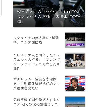
独軍需メーカーへのスパイ行為で
ウクライナ人逮捕 「破壊工作の準
備」
ウクライナの無人機605機撃
墜、ロシア国防省
パレスチナ人と衝突したイス
ラエル人入植者、「フレンド
リーファイア」で死亡した可
能性
韓国サッカー協会を家宅捜
索、洪明甫前監督就任めぐり
業務妨害の疑い
気候変動で湖が急拡大するケ
ニア 迫る水没の危機とワニ・