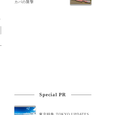
カバの襲撃
>
Special PR
東京特集:TOKYO UPDATES