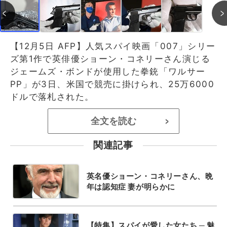
【12月5日 AFP】人気スパイ映画「007」シリー
ズ第1作で英俳優ショーン・コネリーさん演じる
ジェームズ・ボンドが使用した拳銃「ワルサー
PP」が3日、米国で競売に掛けられ、25万6000
ドルで落札された。
全文を読む
>
関連記事
英名優ショーン・コネリーさん、晩
年は認知症 妻が明らかに
【特集】スパイが愛した女たち ─ 魅