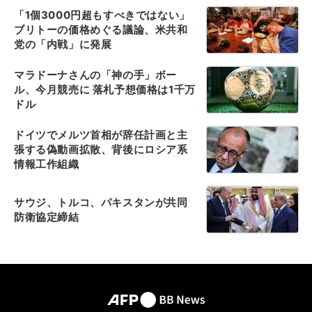
「1個3000円超もすべきではない」
ブリトーの価格めぐる議論、米共和
党の「内戦」に発展
マラドーナさんの「神の手」ボー
ル、今月競売に 落札予想価格は1千万
ドル
ドイツでメルツ首相が辞任計画と主
張する偽動画拡散、背後にロシア系
情報工作組織
サウジ、トルコ、パキスタンが共同
防衛協定締結