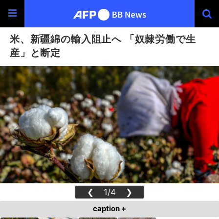
米、新疆綿の輸入阻止へ 「奴隷労働で生
産」と断定
❮
1/4
❯
caption +