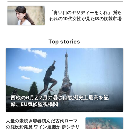
「青い目のヤジディーをくれ」 捕ら
われの10代女性が見たISの奴隷市場
Top stories
西欧の6月と7月の暑さは観測史上最高を記
録、EU気候監視機関
大量の素焼き容器積んだ古代ローマ
の沈没船発見 ワイン運搬か 伊シチリ