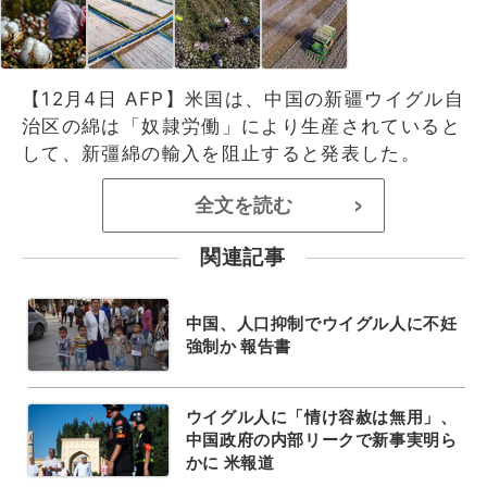
【12月4日 AFP】米国は、中国の新疆ウイグル自
治区の綿は「奴隷労働」により生産されていると
して、新彊綿の輸入を阻止すると発表した。
全文を読む
>
関連記事
中国、人口抑制でウイグル人に不妊
強制か 報告書
ウイグル人に「情け容赦は無用」、
中国政府の内部リークで新事実明ら
かに 米報道