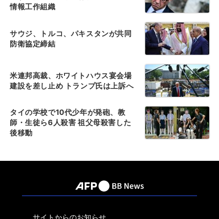
情報工作組織
サウジ、トルコ、パキスタンが共同
防衛協定締結
米連邦高裁、ホワイトハウス宴会場
建設を差し止め トランプ氏は上訴へ
タイの学校で10代少年が発砲、教
師・生徒ら6人殺害 祖父母殺害した
後移動
サイトからのお知らせ