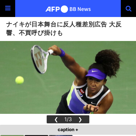
ナイキが日本舞台に反人種差別広告 大反
響、不買呼び掛けも
❮
1/3
❯
caption +