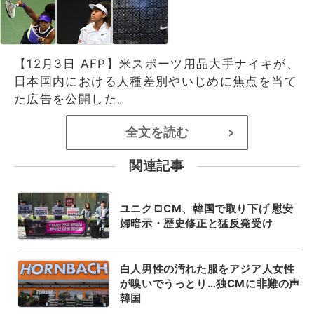
【12月3日 AFP】米スポーツ用品大手ナイキが、
日本国内における人種差別やいじめに焦点を当て
た広告を公開した。
全文を読む
>
関連記事
ユニクロCM、韓国で取り下げ 慰安
婦暗示・歴史修正と猛反発受け
白人男性の汚れた服をアジア人女性
が嗅いでうっとり…独CMに非難の声
韓国