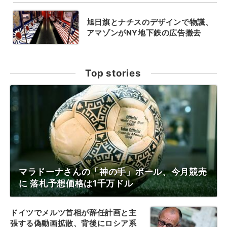
旭日旗とナチスのデザインで物議、
アマゾンがNY地下鉄の広告撤去
Top stories
マラドーナさんの「神の手」ボール、今月競売
に 落札予想価格は1千万ドル
ドイツでメルツ首相が辞任計画と主
張する偽動画拡散、背後にロシア系