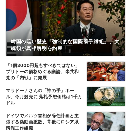
韓国の暗い歴史「強制的な国際養子縁組」、大
統領が真相解明を約束
「1個3000円超もすべきではない」
ブリトーの価格めぐる議論、米共和
党の「内戦」に発展
マラドーナさんの「神の手」ボー
ル、今月競売に 落札予想価格は1千万
ドル
ドイツでメルツ首相が辞任計画と主
張する偽動画拡散、背後にロシア系
情報工作組織