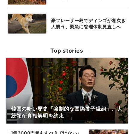
豪フレーザー島でディンゴが相次ぎ
人襲う、緊急に管理体制見直しへ
Top stories
韓国の暗い歴史「強制的な国際養子縁組」、大
統領が真相解明を約束
「1個3000円超もすべきではない」