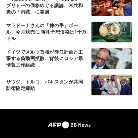
ブリトーの価格めぐる議論、米共和
党の「内戦」に発展
マラドーナさんの「神の手」ボー
ル、今月競売に 落札予想価格は1千万
ドル
ドイツでメルツ首相が辞任計画と主
張する偽動画拡散、背後にロシア系
情報工作組織
サウジ、トルコ、パキスタンが共同
防衛協定締結