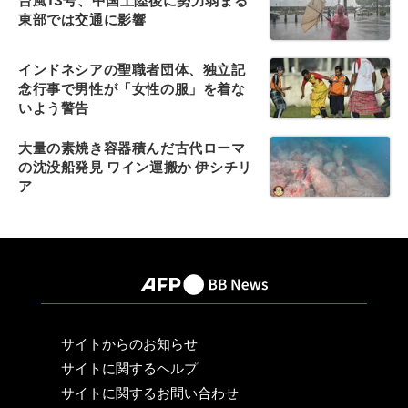
台風13号、中国上陸後に勢力弱まる
東部では交通に影響
インドネシアの聖職者団体、独立記
念行事で男性が「女性の服」を着な
いよう警告
大量の素焼き容器積んだ古代ローマ
の沈没船発見 ワイン運搬か 伊シチリ
ア
サイトからのお知らせ
サイトに関するヘルプ
サイトに関するお問い合わせ