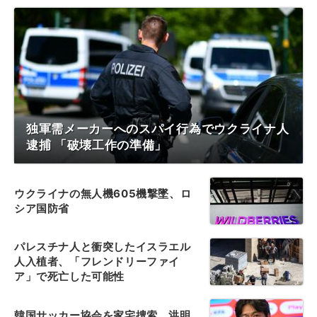
独軍需メーカーへのスパイ行為でウクライナ人
逮捕 「破壊工作の準備」
ウクライナの無人機605機撃墜、ロ
シア国防省
パレスチナ人と衝突したイスラエル
人入植者、「フレンドリーファイ
ア」で死亡した可能性
韓国サッカー協会を家宅捜索、洪明