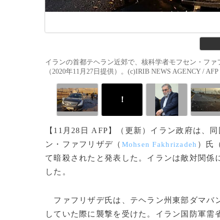
イランの首都テヘラン近郊で、核科学者モフセン・ファ
（2020年11月27日提供）。(c)IRIB NEWS AGENCY / AFP
！
【11月28日 AFP】（更新）イラン政府は
ン・ファフリザデ（
）氏
Mohsen Fakhrizadeh
て暗殺されたと発表した。イランは敵対関係
した。
ファフリザデ氏は、テヘラン州東部ダマバ
していた際に襲撃を受けた。イラン国防軍需