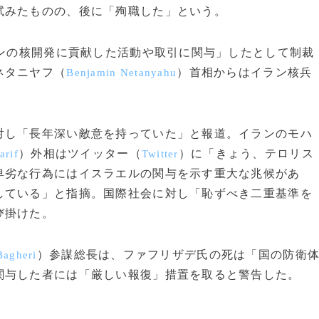
試みたものの、後に「殉職した」という。
ランの核開発に貢献した活動や取引に関与」したとして制裁
ネタニヤフ（
）首相からはイラン核兵
Benjamin Netanyahu
し「長年深い敵意を持っていた」と報道。イランのモハ
）外相はツイッター（
）に「きょう、テロリス
rif
Twitter
卑劣な行為にはイスラエルの関与を示す重大な兆候があ
している」と指摘。国際社会に対し「恥ずべき二重基準を
び掛けた。
）参謀総長は、ファフリザデ氏の死は「国の防衛
agheri
関与した者には「厳しい報復」措置を取ると警告した。