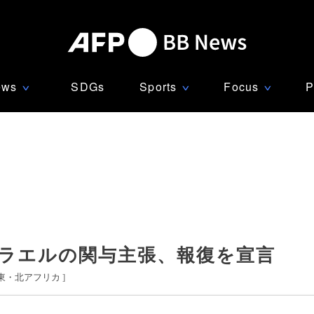
ews
SDGs
Sports
Focus
P
∨
∨
∨
スラエルの関与主張、報復を宣言
東・北アフリカ
]