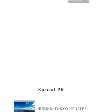
Special PR
体
東京特集:TOKYO UPDATES