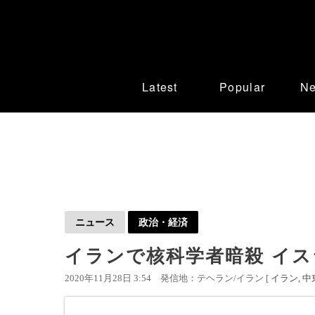
Latest
Popular
N
ニュース
政治・経済
イランで核科学者暗殺 イ
2020年11月28日 3:54
発信地：テヘラン/イラン [
イラン
中