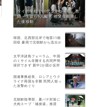
タイの学校で10代少年が発砲、教
師・生徒ら6人殺害 祖父母殺害し
た後移動
韓国、北西部沿岸で地雷15個
回収 豪雨で北朝鮮から流出か
太平洋諸島フォーラム、中国
のミサイル非難する共同声明
採択できず 親中2か国が反対
国連事務総長、ロシアとウク
ライナ両国を非難 民間人狙っ
た攻撃めぐり
動
北朝鮮指導部、夏バテ対策に
犬肉スープ「補身湯」推奨