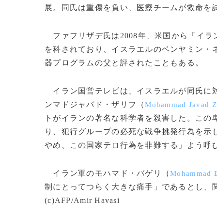
展。同氏は重傷を負い、医療チームが救命を
ファフリザデ氏は2008年、米国から「イ
を科されており、イスラエルのベンヤミン・
器プログラムの父と評されたこともある。
イラン国営テレビは、イスラエルが同氏に対
ンマドジャバド・ザリフ（
Mohammad Javad Za
トがイランの著名な科学者を殺害した。この
り、犯行グループの必死な戦争挑発行為を示
やめ、この国家テロ行為を非難する」よう呼
イラン軍のモハマド・バゲリ（
Mohammad B
制にとってつらく大きな痛手」であるとし、
(c)AFP/Amir Havasi