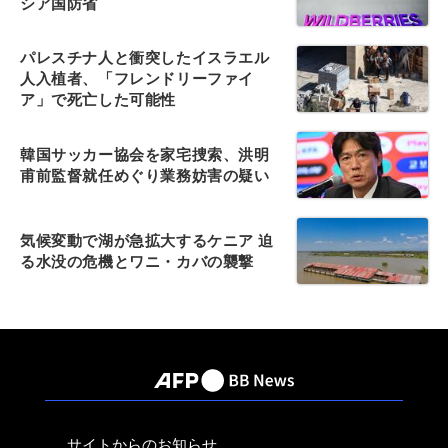
シア国防省
パレスチナ人と衝突したイスラエル
人入植者、「フレンドリーファイ
ア」で死亡した可能性
韓国サッカー協会を家宅捜索、洪明
甫前監督就任めぐり業務妨害の疑い
気候変動で湖が急拡大するケニア 迫
る水没の危機とワニ・カバの襲撃
サイトからのお知らせ