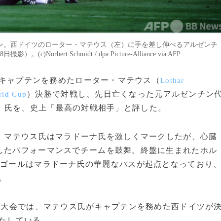
ン。西ドイツのローター・マテウス（左）に手を差し伸べるアルゼンチ
bert Schmidt / dpa Picture-Alliance via AFP
表でキャプテンを務めたローター・マテウス（
Lothar
）決勝で対戦し、先日亡くなった元アルゼンチン
rld Cup
）氏を、史上「最高の対戦相手」と評した。
、マテウス氏はマラドーナ氏を激しくマークしたが、心臓
したパフォーマンスでチームを鼓舞。終盤に生まれたホル
勝ゴールはマラドーナ氏の華麗なパスが起点となっており
。
年大会では、マテウス氏がキャプテンを務めた西ドイツが
果たしている。