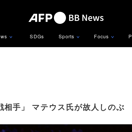
ews
SDGs
Sports
Focus
P
∨
∨
∨
戦相手」 マテウス氏が故人しのぶ