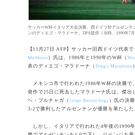
サッカーW杯イタリア大会決勝、西ドイツ対アルゼンチ
ンのディエゴ・マラドーナ。DPA提供（当時、1990年7月8日撮影）。(c)Nor
【11月27日 AFP】サッカー旧西ドイツ代
）氏は、1986年と1990年のW杯（
Matthaus
Wo
表のディエゴ・マラドーナ（
Diego Maradona
メキシコ市で行われた1986年W杯の決勝で
発作で25日に死去したマラドーナ氏は、傑出
ヘ・ブルチャガ（
）氏の決
Jorge Burruchaga
3-2で勝利したアルゼンチンが優勝を果たした
しかし、イタリアで行われた4年後の1990
勝でアルゼンチンを1-0で下し、リベンジを