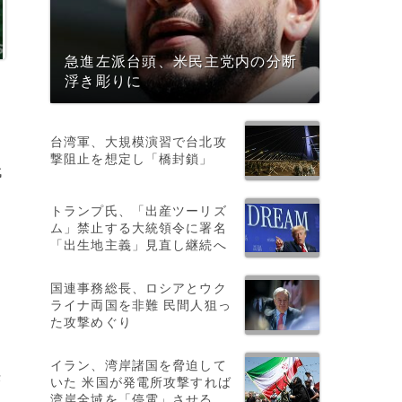
急進左派台頭、米民主党内の分断
浮き彫りに
台湾軍、大規模演習で台北攻
撃阻止を想定し「橋封鎖」
代
トランプ氏、「出産ツーリズ
ム」禁止する大統領令に署名
「出生地主義」見直し継続へ
国連事務総長、ロシアとウク
、
ライナ両国を非難 民間人狙っ
た攻撃めぐり
イラン、湾岸諸国を脅迫して
決
いた 米国が発電所攻撃すれば
湾岸全域を「停電」させる