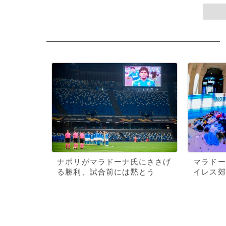
ナポリがマラドーナ氏にささげ
マラドー
る勝利、試合前には黙とう
イレス郊