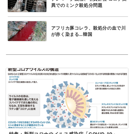
異でのミンク殺処分問題
アフリカ豚コレラ、殺処分の血で川
が赤く染まる…韓国