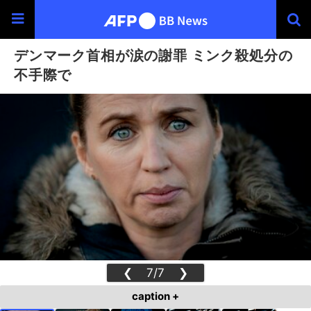
デンマーク首相が涙の謝罪 ミンク殺処分の
不手際で
❮
7/7
❯
caption +