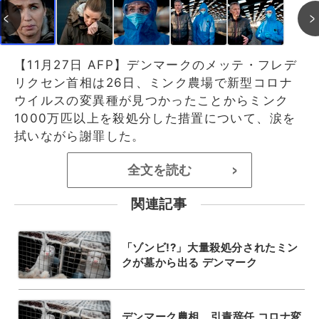
【11月27日 AFP】デンマークのメッテ・フレデ
リクセン首相は26日、ミンク農場で新型コロナ
ウイルスの変異種が見つかったことからミンク
1000万匹以上を殺処分した措置について、涙を
拭いながら謝罪した。
全文を読む
>
関連記事
「ゾンビ!?」大量殺処分されたミン
クが墓から出る デンマーク
デンマーク農相、引責辞任 コロナ変