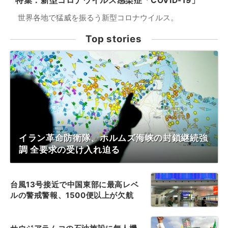
特集：新型コロナウイルス感染症「COVID-19」
世界各地で猛威を振るう新型コロナウイルス。
Top stories
イラン革命防衛隊、ホルムズ海峡の封鎖継続強
調 全要求の受け入れ迫る
台風13号接近で中国東部に最高レベ
ルの警戒警報、1500便以上が欠航