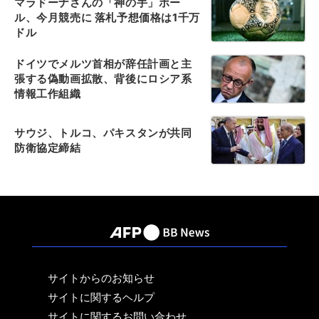
マラドーナさんの「神の手」ボー
ル、今月競売に 落札予想価格は1千万
ドル
ドイツでメルツ首相が辞任計画と主
張する偽動画拡散、背後にロシア系
情報工作組織
サウジ、トルコ、パキスタンが共同
防衛協定締結
サイトからのお知らせ
サイトに関するヘルプ
サイトに関するお問い合わせ