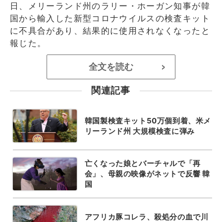
日、メリーランド州のラリー・ホーガン知事が韓
国から輸入した新型コロナウイルスの検査キット
に不具合があり、結果的に使用されなくなったと
報じた。
全文を読む
>
関連記事
韓国製検査キット50万個到着、米メ
リーランド州 大規模検査に弾み
亡くなった娘とバーチャルで「再
会」、母親の映像がネットで反響 韓
国
アフリカ豚コレラ、殺処分の血で川