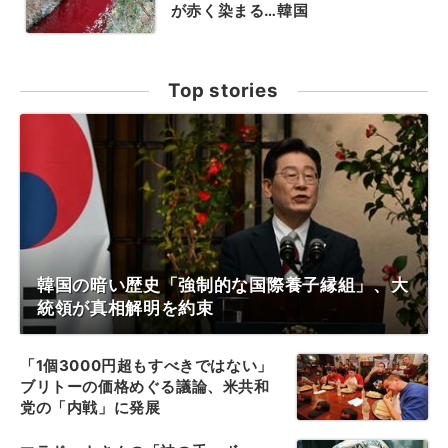
が赤く染まる…韓国
Top stories
韓国の暗い歴史「強制的な国際養子縁組」、大
統領が真相解明を約束
「1個3000円超もすべきではない」
ブリトーの価格めぐる議論、米共和
党の「内戦」に発展